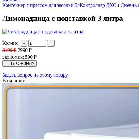
Контейнер с прессом для засолки 5л
Контроллер ДХО ( Дневные
Лимонадница с подставкой 3 литра
Кол-во:
3490
₽
2990
₽
экономия:
500
₽
Задать вопрос по этому товару
В наличии