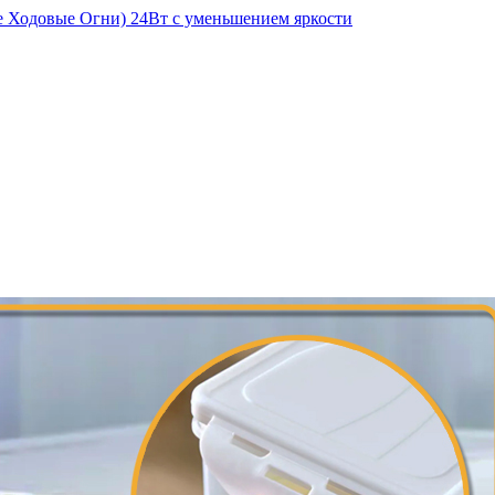
 Ходовые Огни) 24Вт с уменьшением яркости