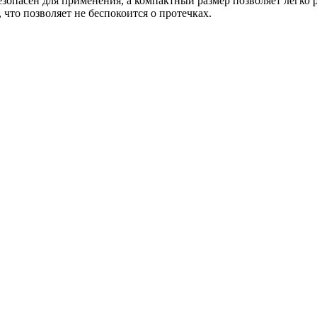
езопасен для применения, а компактный размер позволяет легко
что позволяет не беспокоится о протечках.