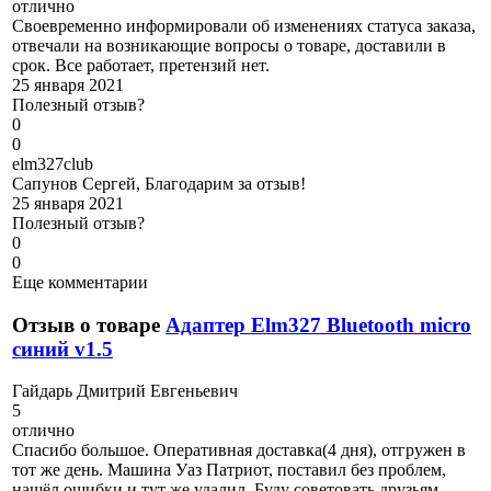
отлично
Своевременно информировали об изменениях статуса заказа,
отвечали на возникающие вопросы о товаре, доставили в
срок. Все работает, претензий нет.
25 января 2021
Полезный отзыв?
0
0
e
lm327club
Сапунов Сергей, Благодарим за отзыв!
25 января 2021
Полезный отзыв?
0
0
Еще комментарии
Отзыв о товаре
Адаптер Elm327 Bluetooth micro
синий v1.5
Г
айдарь Дмитрий Евгеньевич
5
отлично
Спасибо большое. Оперативная доставка(4 дня), отгружен в
тот же день. Машина Уаз Патриот, поставил без проблем,
нашёл ошибки и тут же удалил. Буду советовать друзьям.