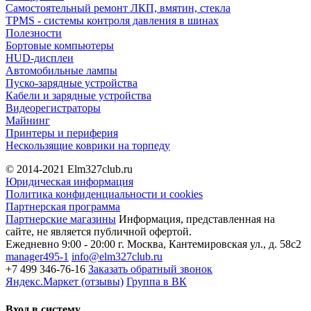
Самостоятельный ремонт ЛКП, вмятин, стекла
TPMS - системы контроля давления в шинах
Полезности
Бортовые компьютеры
HUD-дисплеи
Автомобильные лампы
Пуско-зарядные устройства
Кабели и зарядные устройства
Видеорегистраторы
Майнинг
Принтеры и периферия
Нескользящие коврики на торпеду
© 2014-2021
Elm327club.ru
Юридическая информация
Политика конфиденциальности и cookies
Партнерская программа
Партнерские магазины
Информация, представленная на
сайте, не является публичной офертой.
Ежедневно 9:00 - 20:00
г. Москва, Кантемировская ул., д. 58с2
manager495-1
info@elm327club.ru
+7 499 346-76-16
Заказать обратный звонок
Яндекс.Маркет (отзывы)
Группа в ВК
Вход в систему