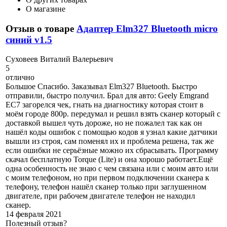
О магазине
Отзыв о товаре
Адаптер Elm327 Bluetooth micro
синий v1.5
С
уховеев Виталий Валерьевич
5
отлично
Большое Спасибо. Заказывал Elm327 Bluetooth. Быстро
отправили, быстро получил. Брал для авто: Geely Emgrand
EC7 загорелся чек, гнать на диагностику которая стоит в
моём городе 800р. передумал и решил взять сканер который с
доставкой вышел чуть дороже, но не пожалел так как он
нашёл коды ошибок с помощью кодов я узнал какие датчики
вышли из строя, сам поменял их и проблема решена, так же
если ошибки не серьёзные можно их сбрасывать. Программу
скачал бесплатную Torque (Lite) и она хорошо работает.Ещё
одна особенность не знаю с чем связана или с моим авто или
с моим телефоном, но при первом подключении сканера к
телефону, телефон нашёл сканер только при заглушенном
двигателе, при рабочем двигателе телефон не находил
сканер.
14 февраля 2021
Полезный отзыв?