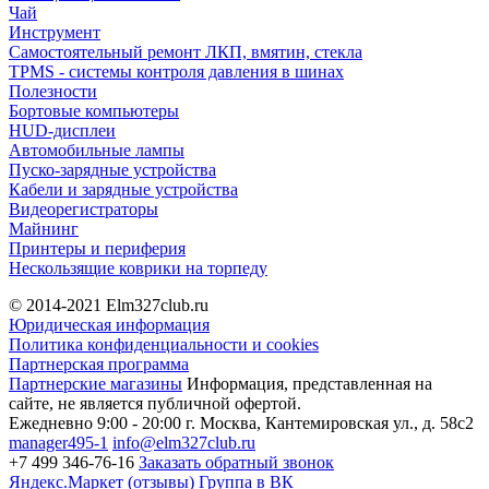
Чай
Инструмент
Самостоятельный ремонт ЛКП, вмятин, стекла
TPMS - системы контроля давления в шинах
Полезности
Бортовые компьютеры
HUD-дисплеи
Автомобильные лампы
Пуско-зарядные устройства
Кабели и зарядные устройства
Видеорегистраторы
Майнинг
Принтеры и периферия
Нескользящие коврики на торпеду
© 2014-2021
Elm327club.ru
Юридическая информация
Политика конфиденциальности и cookies
Партнерская программа
Партнерские магазины
Информация, представленная на
сайте, не является публичной офертой.
Ежедневно 9:00 - 20:00
г. Москва, Кантемировская ул., д. 58с2
manager495-1
info@elm327club.ru
+7 499 346-76-16
Заказать обратный звонок
Яндекс.Маркет (отзывы)
Группа в ВК