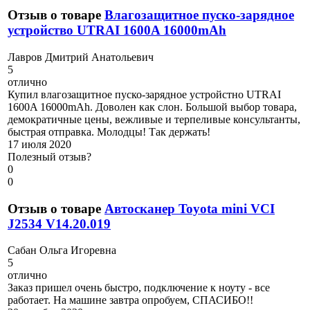
Отзыв о товаре
Влагозащитное пуско-зарядное
устройство UTRAI 1600A 16000mAh
Л
авров Дмитрий Анатольевич
5
отлично
Купил влагозащитное пуско-зарядное устройстно UTRAI
1600A 16000mAh. Доволен как слон. Большой выбор товара,
демократичные цены, вежливые и терпеливые консультанты,
быстрая отправка. Молодцы! Так держать!
17 июля 2020
Полезный отзыв?
0
0
Отзыв о товаре
Автосканер Toyota mini VCI
J2534 V14.20.019
С
абан Ольга Игоревна
5
отлично
Заказ пришел очень быстро, подключение к ноуту - все
работает. На машине завтра опробуем, СПАСИБО!!