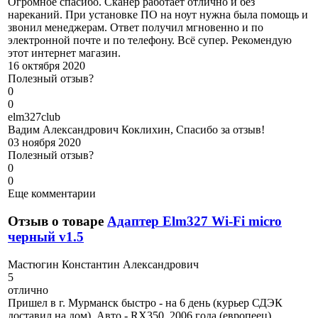
Огромное спасибо. Сканер работает отлично и без
нареканий. При установке ПО на ноут нужна была помощь и
звонил менеджерам. Ответ получил мгновенно и по
электронной почте и по телефону. Всё супер. Рекомендую
этот интернет магазин.
16 октября 2020
Полезный отзыв?
0
0
e
lm327club
Вадим Александрович Коклихин, Спасибо за отзыв!
03 ноября 2020
Полезный отзыв?
0
0
Еще комментарии
Отзыв о товаре
Адаптер Elm327 Wi-Fi micro
черный v1.5
М
астюгин Константин Александрович
5
отлично
Пришел в г. Мурманск быстро - на 6 день (курьер СДЭК
доставил на дом). Авто - RX350, 2006 года (европеец).