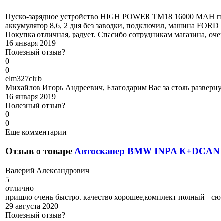
Пуско-зарядное устройство HIGH POWER TM18 16000 MAH полу
аккумулятор 8,6, 2 дня без заводки, подключил, машина FORD 2,
Покупка отличная, радует. Спасибо сотрудникам магазина, оч
16 января 2019
Полезный отзыв?
0
0
e
lm327club
Михайлов Игорь Андреевич, Благодарим Вас за столь разверн
16 января 2019
Полезный отзыв?
0
0
Еще комментарии
Отзыв о товаре
Автосканер BMW INPA K+DCAN
В
алерий Александрович
5
отлично
пришло очень быстро. качество хорошее,комплект полный+ сю
29 августа 2020
Полезный отзыв?