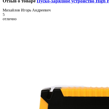
Отзыв о товаре
Пуско-зарядное устройство High
М
ихайлов Игорь Андреевич
5
отлично