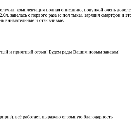
чил, комплектация полная описанию, покупкой очень доволен.
0л. завелась с первого раза (с пол тыка), зарядил смартфон и это
ень внимательные и отзывчивые.
утый и приятный отзыв! Будем рады Вашим новым заказам!
рприз). всë работает. выражаю огромную благодарность