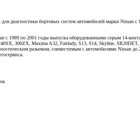
й для диагностики бортовых систем автомобилей марки Nissan с 
san с 1989 по 2001 годы выпуска оборудованными серым 14-конт
0SX, 300ZX, Maxima A32, Fairlady, S13, S14, Skyline, SR20DET,
ностическим разьемом, совместимым с автомобилями Nissan до 2
тосервиса.
док