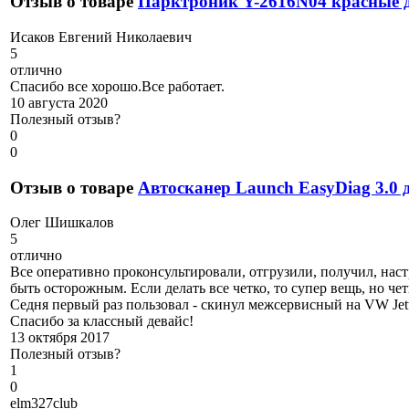
Отзыв о товаре
Парктроник Y-2616N04 красные 
И
саков Евгений Николаевич
5
отлично
Спасибо все хорошо.Все работает.
10 августа 2020
Полезный отзыв?
0
0
Отзыв о товаре
Автосканер Launch EasyDiag 3.0 
О
лег Шишкалов
5
отлично
Все оперативно проконсультировали, отгрузили, получил, наст
быть осторожным. Если делать все четко, то супер вещь, но че
Седня первый раз пользовал - скинул межсервисный на VW Jett
Спасибо за классный девайс!
13 октября 2017
Полезный отзыв?
1
0
e
lm327club