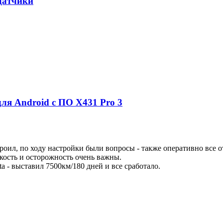
датчики
для Android c ПО X431 Pro 3
роил, по ходу настройки были вопросы - также оперативно все о
ткость и осторожность очень важны.
a - выставил 7500км/180 дней и все сработало.