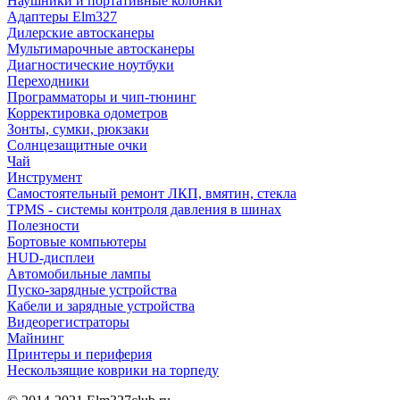
Наушники и портативные колонки
Адаптеры Elm327
Дилерские автосканеры
Мультимарочные автосканеры
Диагностические ноутбуки
Переходники
Программаторы и чип-тюнинг
Корректировка одометров
Зонты, сумки, рюкзаки
Солнцезащитные очки
Чай
Инструмент
Самостоятельный ремонт ЛКП, вмятин, стекла
TPMS - системы контроля давления в шинах
Полезности
Бортовые компьютеры
HUD-дисплеи
Автомобильные лампы
Пуско-зарядные устройства
Кабели и зарядные устройства
Видеорегистраторы
Майнинг
Принтеры и периферия
Нескользящие коврики на торпеду