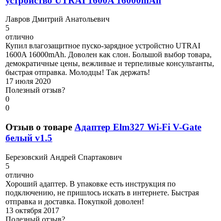
устройство UTRAI 1600A 16000mAh
Л
авров Дмитрий Анатольевич
5
отлично
Купил влагозащитное пуско-зарядное устройстно UTRAI
1600A 16000mAh. Доволен как слон. Большой выбор товара,
демократичные цены, вежливые и терпеливые консультанты,
быстрая отправка. Молодцы! Так держать!
17 июля 2020
Полезный отзыв?
0
0
Отзыв о товаре
Адаптер Elm327 Wi-Fi V-Gate
белый v1.5
Б
ерезовский Андрей Спартакович
5
отлично
Хороший адаптер. В упаковке есть инструкция по
подключению, не пришлось искать в интернете. Быстрая
отправка и доставка. Покупкой доволен!
13 октября 2017
Полезный отзыв?