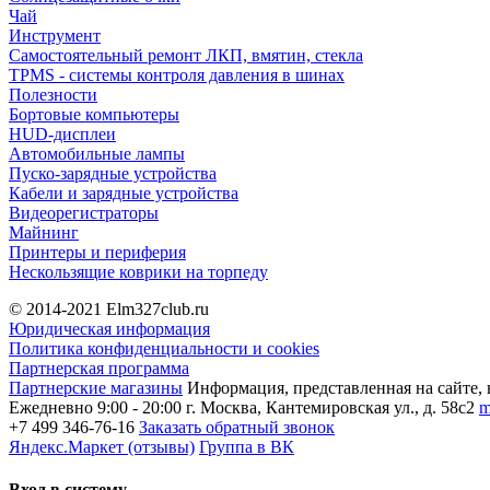
Чай
Инструмент
Самостоятельный ремонт ЛКП, вмятин, стекла
TPMS - системы контроля давления в шинах
Полезности
Бортовые компьютеры
HUD-дисплеи
Автомобильные лампы
Пуско-зарядные устройства
Кабели и зарядные устройства
Видеорегистраторы
Майнинг
Принтеры и периферия
Нескользящие коврики на торпеду
© 2014-2021
Elm327club.ru
Юридическая информация
Политика конфиденциальности и cookies
Партнерская программа
Партнерские магазины
Информация, представленная на сайте, 
Ежедневно 9:00 - 20:00
г. Москва, Кантемировская ул., д. 58с2
m
+7 499 346-76-16
Заказать обратный звонок
Яндекс.Маркет (отзывы)
Группа в ВК
Вход в систему